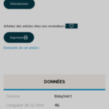
Sélectionner
Achetez des articles chez nos revendeurs.
Imprimer
Demande de cet article ›
DONNÉES
Couleur
bleu/vert
Longueur de la vitre
46