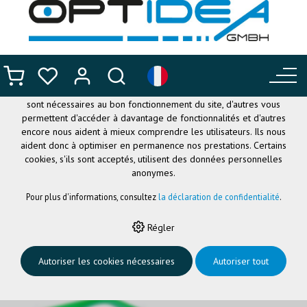
CE SITE UTILISE DES COOKIES
.
Nous utilisons différents cookies sur notre site web : certains
sont nécessaires au bon fonctionnement du site, d'autres vous
permettent d'accéder à davantage de fonctionnalités et d'autres
encore nous aident à mieux comprendre les utilisateurs. Ils nous
aident donc à optimiser en permanence nos prestations. Certains
cookies, s'ils sont acceptés, utilisent des données personnelles
anonymes.
Pour plus d'informations, consultez
la déclaration de confidentialité
.
HOME
›
LUNETTES FLEXIBLES
›
NANO OPTICAL
›
NANO CREW3
Régler
BLEU/VERT 46
Autoriser les cookies nécessaires
Autoriser tout