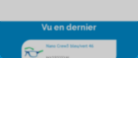
Vu en dernier
Nano Crew3 bleu/vert 46
NAO3020246
Nous représentons les produits
de marque suivants