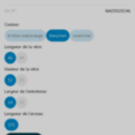
Art. N°:
NAO3020246
Couleur:
bi bleu mat/orange
bleu/vert
rosé/rosé
Longueur de la vitre:
46
48
Hauteur de la vitre:
32
33
Largeur de l'entretoise:
14
15
Longueur de l'arceau:
133