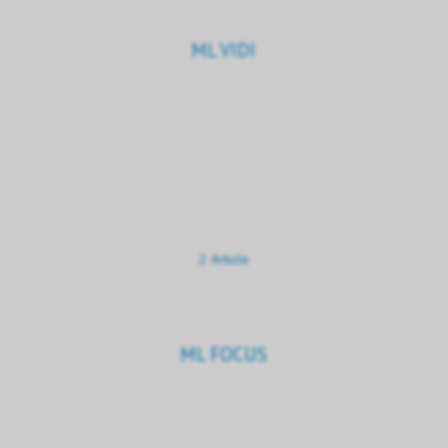
ML VIDI
2 Article
ML FOCUS