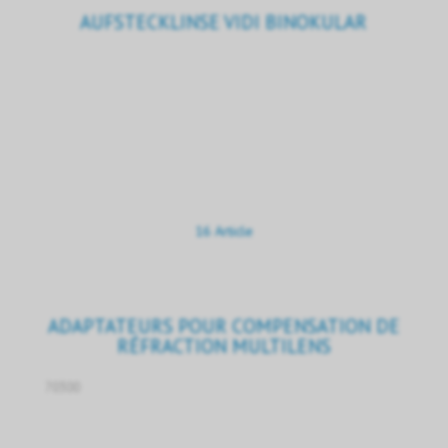
AUFSTECKLINSE VIDI BINOKULAR
16 Article
ADAPTATEURS POUR COMPENSATION DE
RÉFRACTION MULTILENS
70300