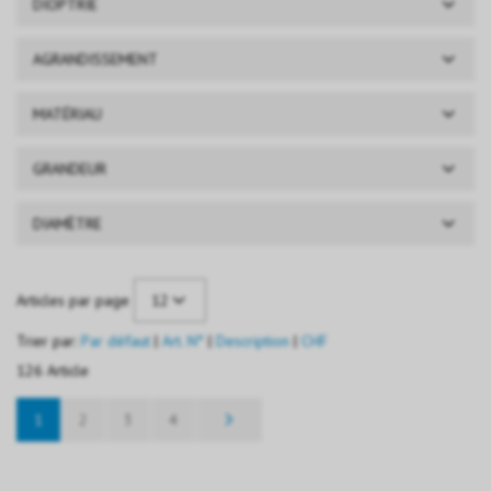
DIOPTRIE
AGRANDISSEMENT
MATÉRIAU
GRANDEUR
DIAMÈTRE
12
Articles par page
Trier par:
Par défaut
|
Art. N°
|
Description
|
CHF
126 Article
1
2
3
4