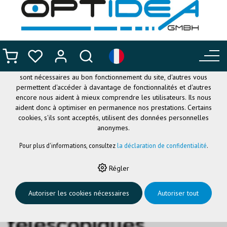
CE SITE UTILISE DES COOKIES
.
Nous utilisons différents cookies sur notre site web : certains
sont nécessaires au bon fonctionnement du site, d'autres vous
permettent d'accéder à davantage de fonctionnalités et d'autres
encore nous aident à mieux comprendre les utilisateurs. Ils nous
aident donc à optimiser en permanence nos prestations. Certains
cookies, s'ils sont acceptés, utilisent des données personnelles
anonymes.
Pour plus d'informations, consultez
la déclaration de confidentialité
.
HOME
›
SYSTÈMES TÉLESCOPIQUES
Régler
Systèmes
Autoriser les cookies nécessaires
Autoriser tout
télescopiques