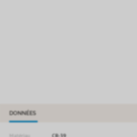
DONNÉES
Matériau
CR-39