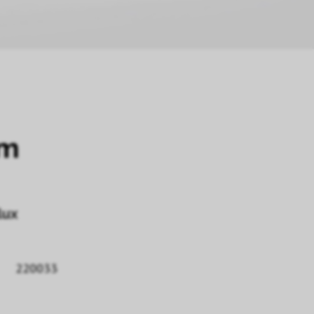
mm
lux
220033