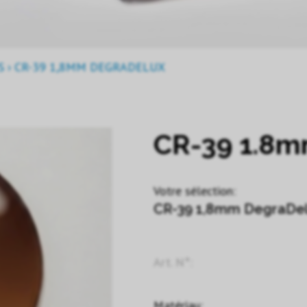
S
›
CR-39 1,8MM DEGRADELUX
CR-39 1.8
Votre sélection:
CR-39 1,8mm DegraDe
Art. N°:
Matériau: