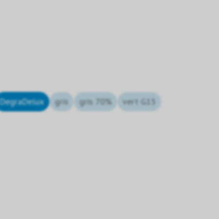
DegraDelux
gris
gris 70%
vert G15