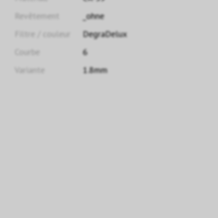
Revêtement
_ohne
Filtre / couleur
DegraDelux
Courbe
6
Variante
1.8mm