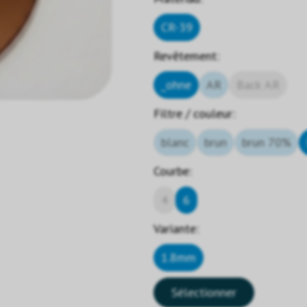
CR-39
Revêtement:
_ohne
AR
Back AR
Filtre / couleur:
blanc
brun
brun 70%
Courbe:
4
6
Variante:
1.8mm
Sélectionner