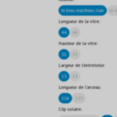
bi bleu mat/bleu clair
bi 
Longueur de la vitre:
44
46
Hauteur de la vitre:
31
32
Largeur de l'entretoise:
13
14
Longueur de l'arceau:
116
133
Clip solaire: