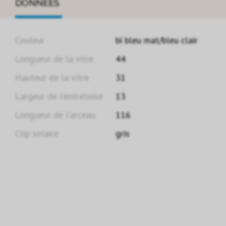
DONNÉES
Couleur
bi bleu mat/bleu clair
Longueur de la vitre
44
Hauteur de la vitre
31
Largeur de l'entretoise
13
Longueur de l'arceau
116
Clip solaire
gris