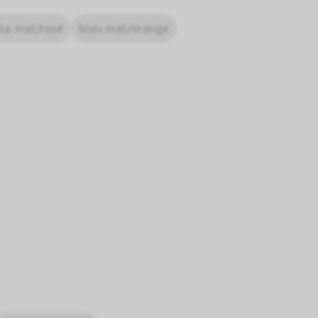
lila mat/rosé
bleu mat/orange