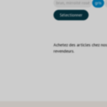
brun, mirroité rosé
gris
Sélectionner
Achetez des articles chez no
revendeurs.