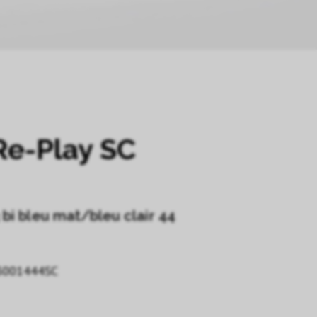
Re-Play SC
bi bleu mat/bleu clair 44
001444SC