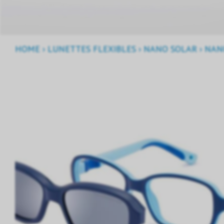
HOME
›
LUNETTES FLEXIBLES
›
NANO SOLAR
›
NANO