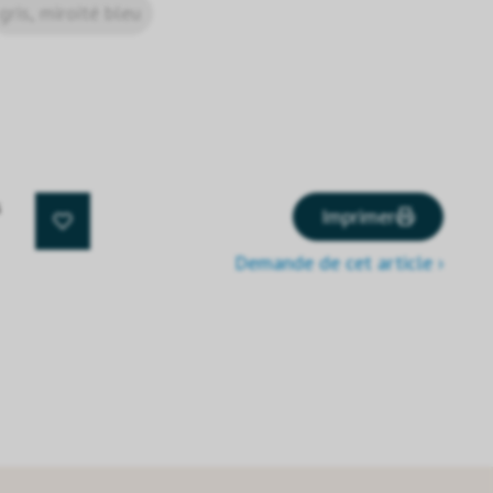
gris, miroité bleu
s
Imprimer
Demande de cet article ›