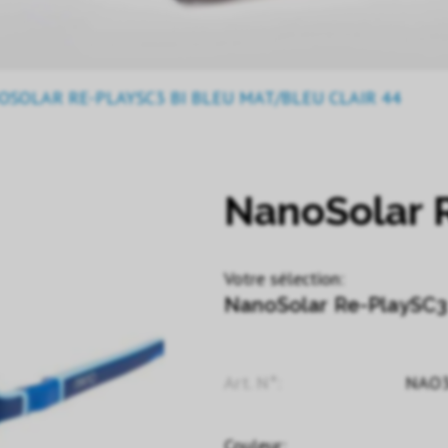
SOLAR RE-PLAYSC3 BI BLEU MAT/BLEU CLAIR 44
NanoSolar 
Votre sélection:
NanoSolar Re-PlaySC3 
Art. N°:
NAO3
Couleur: