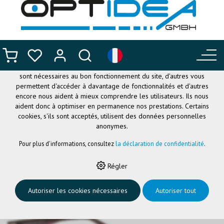
CE SITE UTILISE DES COOKIES
.
Nous utilisons différents cookies sur notre site web : certains
sont nécessaires au bon fonctionnement du site, d'autres vous
permettent d'accéder à davantage de fonctionnalités et d'autres
encore nous aident à mieux comprendre les utilisateurs. Ils nous
aident donc à optimiser en permanence nos prestations. Certains
cookies, s'ils sont acceptés, utilisent des données personnelles
anonymes.
Pour plus d'informations, consultez
la déclaration de confidentialité
.
HOME
›
LUNETTES FLEXIBLES
›
NANO COOL
›
NANOCOOL
Régler
CHALLENGE48, GRIS-FUSHIA
Autoriser les cookies nécessaires
Autoriser tout