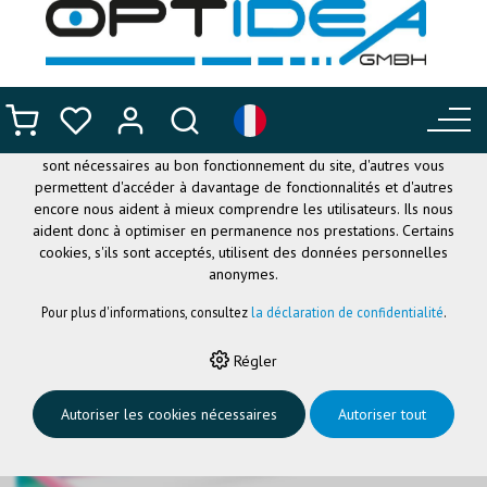
CE SITE UTILISE DES COOKIES
.
Nous utilisons différents cookies sur notre site web : certains
sont nécessaires au bon fonctionnement du site, d'autres vous
permettent d'accéder à davantage de fonctionnalités et d'autres
encore nous aident à mieux comprendre les utilisateurs. Ils nous
aident donc à optimiser en permanence nos prestations. Certains
cookies, s'ils sont acceptés, utilisent des données personnelles
anonymes.
Pour plus d'informations, consultez
la déclaration de confidentialité
.
HOME
›
LUNETTES FLEXIBLES
›
NANO SOL
›
NANOSOL BAIKAL ROSÉ
Régler
MAT/TURQUOIS 48
Autoriser les cookies nécessaires
Autoriser tout