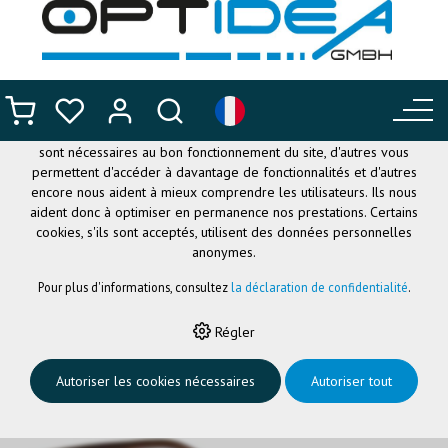
CE SITE UTILISE DES COOKIES
.
Nous utilisons différents cookies sur notre site web : certains
sont nécessaires au bon fonctionnement du site, d'autres vous
permettent d'accéder à davantage de fonctionnalités et d'autres
encore nous aident à mieux comprendre les utilisateurs. Ils nous
aident donc à optimiser en permanence nos prestations. Certains
cookies, s'ils sont acceptés, utilisent des données personnelles
anonymes.
Pour plus d'informations, consultez
la déclaration de confidentialité
.
HOME
›
LUNETTES FLEXIBLES
›
NANO COOL
›
NANOCOOL SNAP46,
Régler
BRUN FONCÉ
Autoriser les cookies nécessaires
Autoriser tout