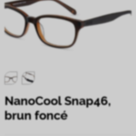
NanoCool Snap46,
brun foncé