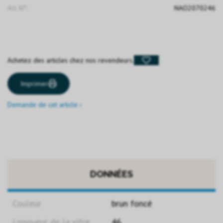
Art. N°:
NAO2070246
Achetez des articles chez nos revendeurs.
Imprimer
Demande de cet article ›
DONNÉES
Couleur
brun foncé
Longueur de la vitre
46