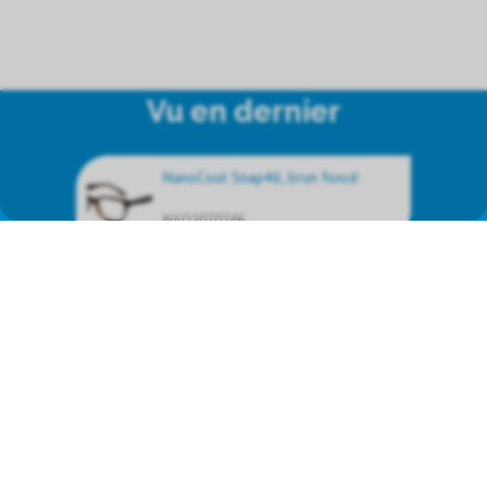
Vu en dernier
NanoCool Snap46, brun foncé
NAO2070246
Nous représentons les produits
de marque suivants