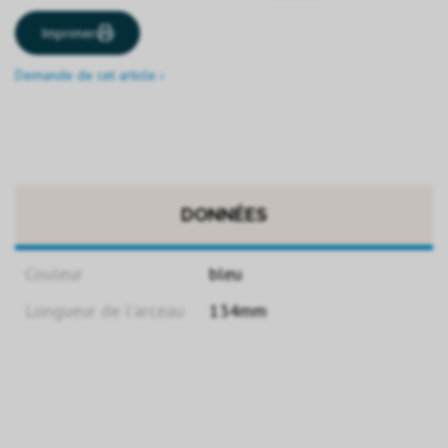
Imprimer
Demande de cet article ›
DONNÉES
Couleur
bleu
Longueur de l'arceau
134mm