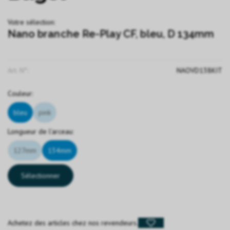
Votre sélection:
Nano branche Re-Play CF, bleu, D 134mm
Art. N°:
NAOVD138KIT
Couleur:
bleu
pink
Longueur de l'arceau:
127mm
134mm
Sélectionner
Achetez des articles chez nos revendeurs.