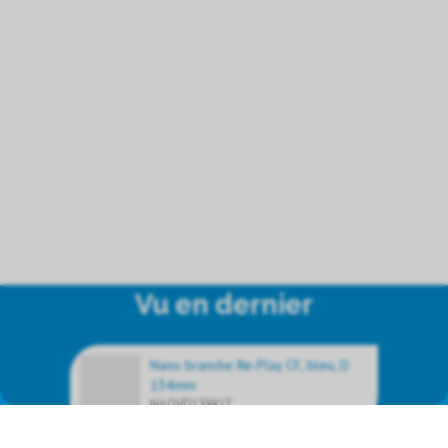
Vu en dernier
Nano branche Re-Play CF, bleu, D
134mm
NAOVD138KIT