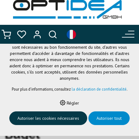
CE SITE UTILISE DES COOKIES
.
Nous utilisons différents cookies sur notre site web : certains
sont nécessaires au bon fonctionnement du site, d'autres vous
permettent d'accéder à davantage de fonctionnalités et d'autres
encore nous aident à mieux comprendre les utilisateurs. Ils nous
aident donc à optimiser en permanence nos prestations. Certains
cookies, s'ils sont acceptés, utilisent des données personnelles
anonymes.
Pour plus d'informations, consultez
la déclaration de confidentialité
.
HOME
›
LUNETTES FLEXIBLES
›
NANO CUSTOMFIT
›
NANO BRANCHE
Régler
RE-PLAY CF, BLEU, D 134MM
NanoCF Re-Play
Autoriser les cookies nécessaires
Autoriser tout
Bügel