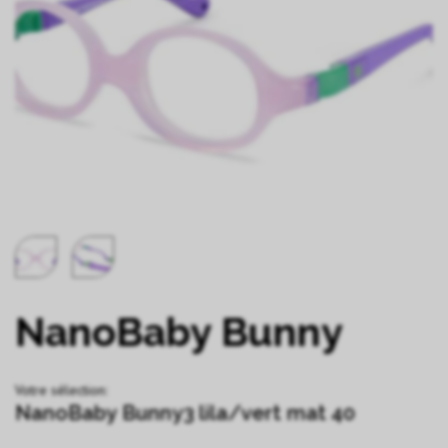
NanoBaby Bunny
Votre sélection:
NanoBaby Bunny3 lila/vert mat 40