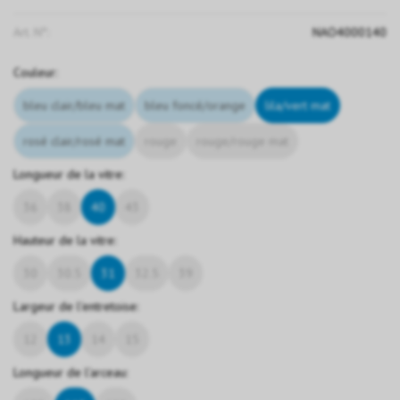
Art. N°:
NAO4000140
Couleur:
bleu clair/bleu mat
bleu foncé/orange
lila/vert mat
rosé clair/rosé mat
rouge
rouge/rouge mat
Longueur de la vitre:
36
38
40
43
Hauteur de la vitre:
30
30.5
31
32.5
39
Largeur de l'entretoise:
12
13
14
15
Longueur de l'arceau: