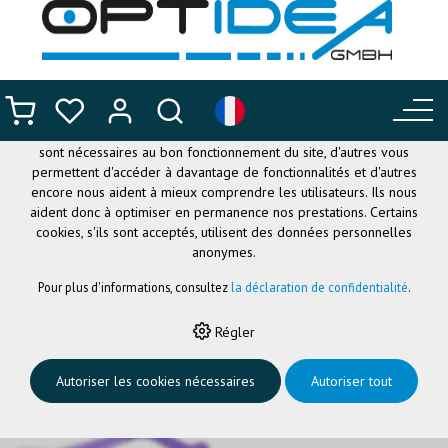
CE SITE UTILISE DES COOKIES
.
Nous utilisons différents cookies sur notre site web : certains
sont nécessaires au bon fonctionnement du site, d'autres vous
permettent d'accéder à davantage de fonctionnalités et d'autres
encore nous aident à mieux comprendre les utilisateurs. Ils nous
aident donc à optimiser en permanence nos prestations. Certains
cookies, s'ils sont acceptés, utilisent des données personnelles
anonymes.
Pour plus d'informations, consultez
la déclaration de confidentialité
.
HOME
›
LUNETTES FLEXIBLES
›
NANO BABY
›
NANOBABY BUNNY3
Régler
LILA/VERT MAT 40
Autoriser les cookies nécessaires
Autoriser tout