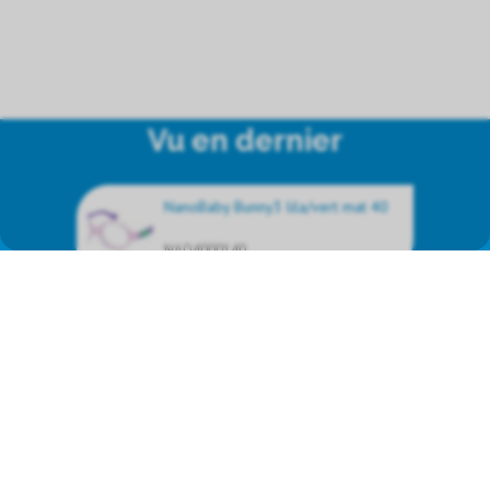
Vu en dernier
NanoBaby Bunny3 lila/vert mat 40
NAO4000140
Nous représentons les produits
de marque suivants