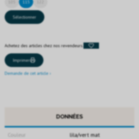
105
115
122
Sélectionner
Achetez des articles chez nos revendeurs.
Imprimer
Demande de cet article ›
DONNÉES
Couleur
lila/vert mat