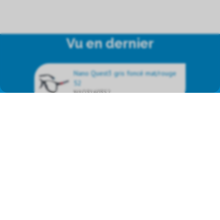
Vu en dernier
Nano Quest3 gris foncé mat/rouge
52
NAO3160352
Nous représentons les produits
de marque suivants