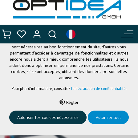
CE SITE UTILISE DES COOKIES
.
Nous utilisons différents cookies sur notre site web : certains
sont nécessaires au bon fonctionnement du site, d'autres vous
permettent d'accéder à davantage de fonctionnalités et d'autres
encore nous aident à mieux comprendre les utilisateurs. Ils nous
aident donc à optimiser en permanence nos prestations. Certains
cookies, s'ils sont acceptés, utilisent des données personnelles
anonymes.
Pour plus d'informations, consultez
la déclaration de confidentialité
.
HOME
›
LUNETTES FLEXIBLES
›
NANO OPTICAL
›
NANO QUEST3
Régler
GRIS FONCÉ MAT/ROUGE 52
Autoriser les cookies nécessaires
Autoriser tout