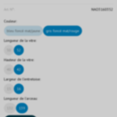
Art. N°:
NAO3160352
Couleur:
bleu foncé mat/jaune
gris foncé mat/rouge
Longueur de la vitre:
50
52
Hauteur de la vitre:
40
42
Largeur de l'entretoise:
15
16
Longueur de l'arceau:
132
139