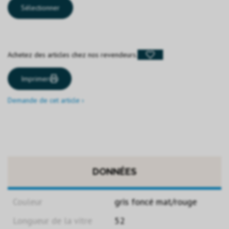
Sélectionner
Achetez des articles chez nos revendeurs.
Imprimer
Demande de cet article ›
DONNÉES
Couleur
gris foncé mat/rouge
Longueur de la vitre
52