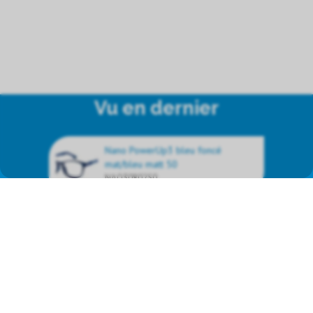
Vu en dernier
Nano PowerUp3 bleu foncé
mat/bleu matt 50
NAO3080250
Nous représentons les produits
de marque suivants