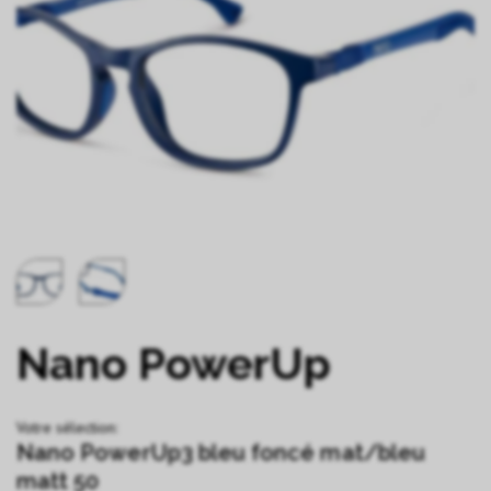
Nano PowerUp
Votre sélection:
Nano PowerUp3 bleu foncé mat/bleu
matt 50