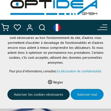
CE SITE UTILISE DES COOKIES
.
Nous utilisons différents cookies sur notre site web : certains
sont nécessaires au bon fonctionnement du site, d'autres vous
permettent d'accéder à davantage de fonctionnalités et d'autres
encore nous aident à mieux comprendre les utilisateurs. Ils nous
aident donc à optimiser en permanence nos prestations. Certains
cookies, s'ils sont acceptés, utilisent des données personnelles
anonymes.
Pour plus d'informations, consultez
la déclaration de confidentialité
.
HOME
›
LUNETTES FLEXIBLES
›
NANO OPTICAL
›
NANO POWERUP3
Régler
BLEU FONCÉ MAT/BLEU MATT 50
Autoriser les cookies nécessaires
Autoriser tout