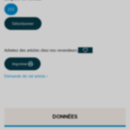
132
Sélectionner
Achetez des articles chez nos revendeurs.
Imprimer
Demande de cet article ›
DONNÉES