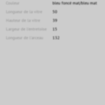
Couleur
bleu foncé mat/bleu mat
Longueur de la vitre
50
Hauteur de la vitre
39
Largeur de l'entretoise
15
Longueur de l'arceau
132