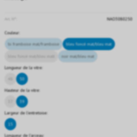
Art. N°:
NAO3080250
Couleur:
bi framboise mat/framboise
bleu foncé mat/bleu mat
bleu foncé mat/bleu matt
noir mat/bleu mat
Longueur de la vitre:
48
50
Hauteur de la vitre:
37
39
Largeur de l'entretoise:
15
Longueur de l'arceau: