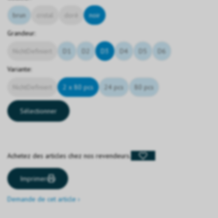
brun
cristal
doré
noir
Grandeur:
NichtDefiniert
D1
D2
D3
D4
D5
D6
Variante:
NichtDefiniert
2 x 80 pcs
24 pcs
80 pcs
Sélectionner
Achetez des articles chez nos revendeurs.
Imprimer
Demande de cet article ›