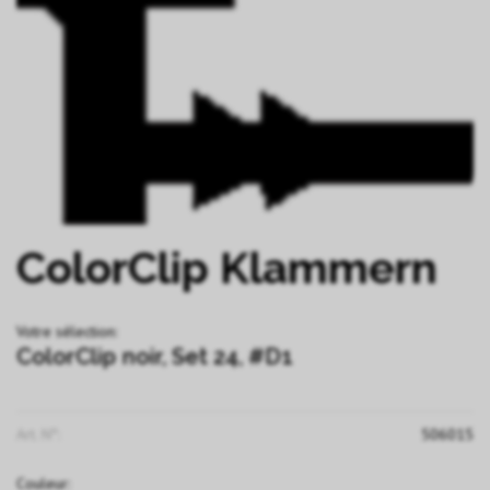
ColorClip Klammern
Votre sélection:
ColorClip noir, Set 24, #D1
Art. N°:
506015
Couleur: