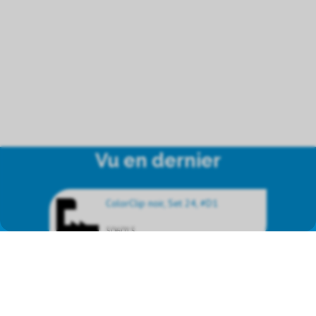
Vu en dernier
ColorClip noir, Set 24, #D1
506015
Nous représentons les produits
de marque suivants