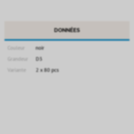
DONNÉES
Couleur
noir
Grandeur
D3
Variante
2 x 80 pcs