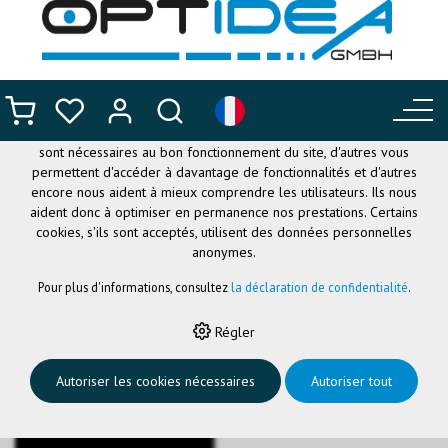
CE SITE UTILISE DES COOKIES
.
Nous utilisons différents cookies sur notre site web : certains
sont nécessaires au bon fonctionnement du site, d'autres vous
permettent d'accéder à davantage de fonctionnalités et d'autres
encore nous aident à mieux comprendre les utilisateurs. Ils nous
aident donc à optimiser en permanence nos prestations. Certains
cookies, s'ils sont acceptés, utilisent des données personnelles
anonymes.
Pour plus d'informations, consultez
la déclaration de confidentialité
.
HOME
›
SYSTÈMES DE CLIPS
›
COLORCLIP
›
COLORCLIP NOIR, SET 24,
Régler
#D1
Autoriser les cookies nécessaires
Autoriser tout