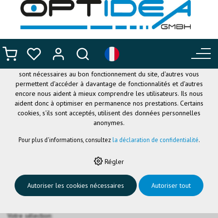
CE SITE UTILISE DES COOKIES
.
Nous utilisons différents cookies sur notre site web : certains
sont nécessaires au bon fonctionnement du site, d'autres vous
permettent d'accéder à davantage de fonctionnalités et d'autres
encore nous aident à mieux comprendre les utilisateurs. Ils nous
aident donc à optimiser en permanence nos prestations. Certains
cookies, s'ils sont acceptés, utilisent des données personnelles
anonymes.
Pour plus d'informations, consultez
la déclaration de confidentialité
.
HOME
›
SYSTÈMES DE CLIPS
›
COLORCLIP
›
COLORCLIP H CRISTALL,
Régler
KIT 12 M
ColorClip Klammern
Autoriser les cookies nécessaires
Autoriser tout
Votre sélection: