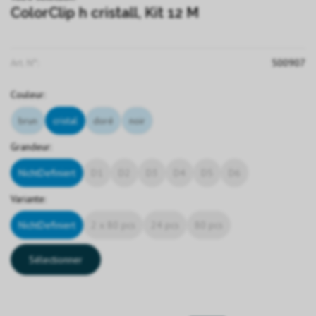
ColorClip h cristall, Kit 12 M
Art. N°:
500907
Couleur:
brun
cristal
doré
noir
Grandeur:
NichtDefiniert
D1
D2
D3
D4
D5
D6
Variante:
NichtDefiniert
2 x 80 pcs
24 pcs
80 pcs
Sélectionner