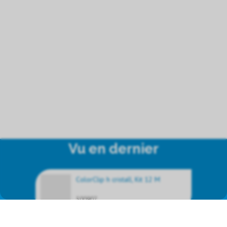
Vu en dernier
ColorClip h cristall, Kit 12 M
500907