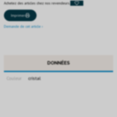
Achetez des articles chez nos revendeurs.
Imprimer
Demande de cet article ›
DONNÉES
Couleur
cristal