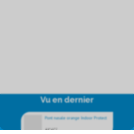
Vu en dernier
Pont nasale orange Indoor Protect
441602