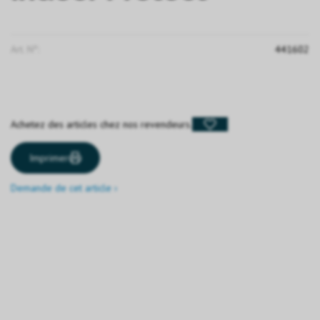
Art. N°:
441602
Achetez des articles chez nos revendeurs.
Imprimer
Demande de cet article ›