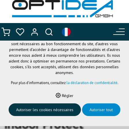
CE SITE UTILISE DES COOKIES
.
Nous utilisons différents cookies sur notre site web : certains
sont nécessaires au bon fonctionnement du site, d'autres vous
permettent d'accéder à davantage de fonctionnalités et d'autres
encore nous aident à mieux comprendre les utilisateurs. Ils nous
aident donc à optimiser en permanence nos prestations. Certains
cookies, s'ils sont acceptés, utilisent des données personnelles
anonymes.
Pour plus d'informations, consultez
la déclaration de confidentialité
.
HOME
›
MONTURES ET APLLIQUES VIDE
›
INDOOR PROTECT
›
PONT
Régler
NASALE ORANGE INDOOR PROTECT
Pont nasale orange
Autoriser les cookies nécessaires
Autoriser tout
Indoor Protect