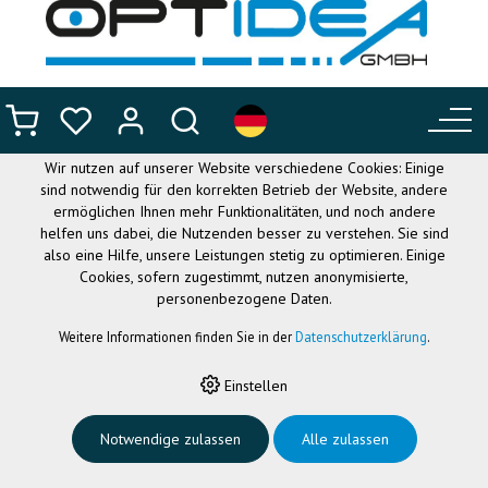
DIESE WEBSITE VERWENDET
COOKIES
Wir nutzen auf unserer Website verschiedene Cookies: Einige
sind notwendig für den korrekten Betrieb der Website, andere
ermöglichen Ihnen mehr Funktionalitäten, und noch andere
helfen uns dabei, die Nutzenden besser zu verstehen. Sie sind
also eine Hilfe, unsere Leistungen stetig zu optimieren. Einige
Cookies, sofern zugestimmt, nutzen anonymisierte,
personenbezogene Daten.
Weitere Informationen finden Sie in der
Datenschutzerklärung
.
HOME
›
NEWS
›
CLOVER BOOK
Einstellen
Clover Book
Notwendige zulassen
Alle zulassen
19.05.2026