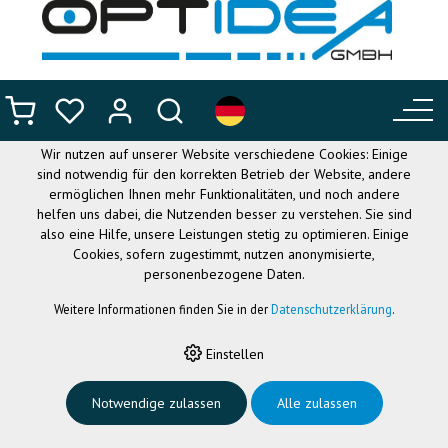
DIESE WEBSITE VERWENDET
COOKIES
Wir nutzen auf unserer Website verschiedene Cookies: Einige
sind notwendig für den korrekten Betrieb der Website, andere
ermöglichen Ihnen mehr Funktionalitäten, und noch andere
helfen uns dabei, die Nutzenden besser zu verstehen. Sie sind
also eine Hilfe, unsere Leistungen stetig zu optimieren. Einige
Cookies, sofern zugestimmt, nutzen anonymisierte,
personenbezogene Daten.
Weitere Informationen finden Sie in der
Datenschutzerklärung
.
HOME
›
FASSUNGEN UND VORHÄNGER VERGLASBAR
›
HALBBRILLEN
Einstellen
Halbbrillen
Notwendige zulassen
Alle zulassen