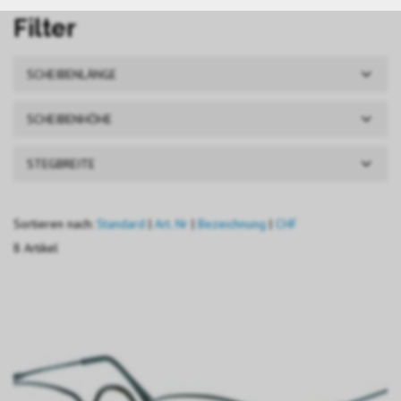
Filter
SCHEIBENLÄNGE
SCHEIBENHÖHE
STEGBREITE
Sortieren nach:
Standard
|
Art. Nr
|
Bezeichnung
|
CHF
8 Artikel