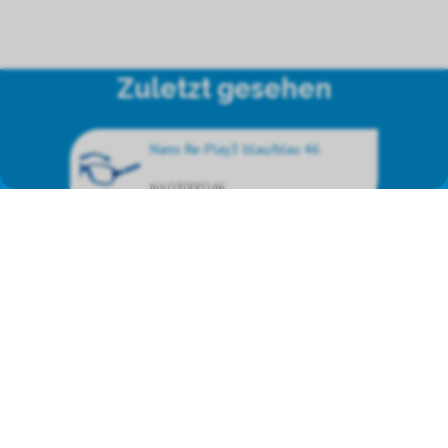
Zuletzt gesehen
Nano Re-Play3 blau/blau 46
NAO3000246
Wir vertreten die
Markenprodukte von