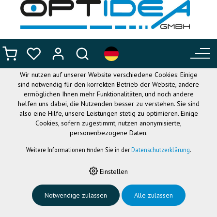
DIESE WEBSITE VERWENDET
COOKIES
Wir nutzen auf unserer Website verschiedene Cookies: Einige
sind notwendig für den korrekten Betrieb der Website, andere
ermöglichen Ihnen mehr Funktionalitäten, und noch andere
helfen uns dabei, die Nutzenden besser zu verstehen. Sie sind
also eine Hilfe, unsere Leistungen stetig zu optimieren. Einige
Cookies, sofern zugestimmt, nutzen anonymisierte,
personenbezogene Daten.
Weitere Informationen finden Sie in der
Datenschutzerklärung
.
HOME
›
FLEXIBLE BRILLEN
›
NANO OPTICAL
›
NANO RE-PLAY3
BLAU/BLAU 46
Einstellen
Notwendige zulassen
Alle zulassen