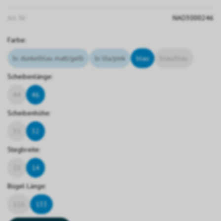
Art. Nr:
NAO3000246
Farbe:
bi dunkelblau matt/gelb
bi lila/pink
blau
blau/blau
Scheibenlänge:
44
46
Scheibenhöhe:
31
32
Stegbreite:
13
14
Bügel Länge:
116
133