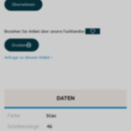
Übernehmen
Beziehen Sie Artikel über unsere Fachhändler.
Drucken
Anfrage zu diesem Artikel ›
DATEN
Farbe
blau
Scheibenlänge
46