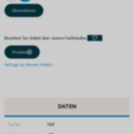
Übernehmen
Beziehen Sie Artikel über unsere Fachhändler.
Drucken
Anfrage zu diesem Artikel ›
DATEN
Farbe
rot