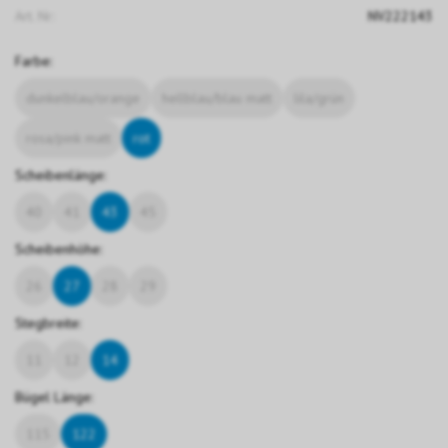
Art. Nr:
NV222143
Farbe:
dunkelblau/orange
hellblau/blau matt
lila/grün
rosa/pink matt
rot
Scheibenlänge:
40
41
43
45
Scheibenhöhe:
26
27
28
29
Stegbreite:
11
12
14
Bügel Länge:
115
122