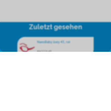
Zuletzt gesehen
NanoBaby Joey 43, rot
NV222143
Wir vertreten die
Markenprodukte von