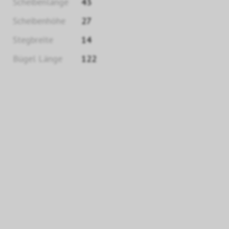
Scheibenlänge
43
Scheibenhöhe
27
Stegbreite
14
Bügel Länge
122