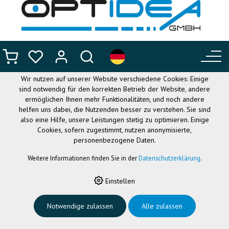
DIESE WEBSITE VERWENDET
COOKIES
Wir nutzen auf unserer Website verschiedene Cookies: Einige
sind notwendig für den korrekten Betrieb der Website, andere
ermöglichen Ihnen mehr Funktionalitäten, und noch andere
helfen uns dabei, die Nutzenden besser zu verstehen. Sie sind
also eine Hilfe, unsere Leistungen stetig zu optimieren. Einige
Cookies, sofern zugestimmt, nutzen anonymisierte,
personenbezogene Daten.
Weitere Informationen finden Sie in der
Datenschutzerklärung
.
HOME
›
FLEXIBLE BRILLEN
›
NANO BABY
›
NANOBABY JOEY 43, ROT
Einstellen
Notwendige zulassen
Alle zulassen