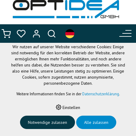
DIESE WEBSITE VERWENDET
COOKIES
Wir nutzen auf unserer Website verschiedene Cookies: Einige
sind notwendig für den korrekten Betrieb der Website, andere
ermöglichen Ihnen mehr Funktionalitäten, und noch andere
helfen uns dabei, die Nutzenden besser zu verstehen. Sie sind
also eine Hilfe, unsere Leistungen stetig zu optimieren. Einige
Cookies, sofern zugestimmt, nutzen anonymisierte,
personenbezogene Daten.
Weitere Informationen finden Sie in der
Datenschutzerklärung
.
HOME
›
FLEXIBLE BRILLEN
›
NANO PROTECT
›
NANOPROTECT PRO-
GAMER44, SCHWARZ
Einstellen
Notwendige zulassen
Alle zulassen