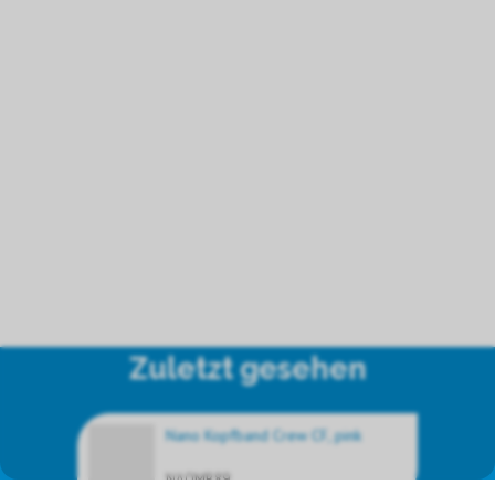
Zuletzt gesehen
Nano Kopfband Crew CF, pink
NAOMB89