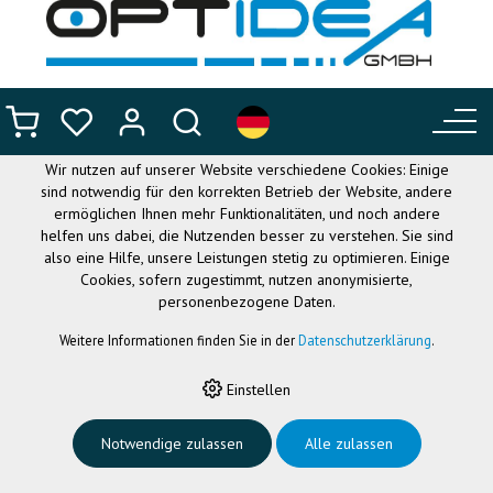
DIESE WEBSITE VERWENDET
COOKIES
Wir nutzen auf unserer Website verschiedene Cookies: Einige
sind notwendig für den korrekten Betrieb der Website, andere
ermöglichen Ihnen mehr Funktionalitäten, und noch andere
helfen uns dabei, die Nutzenden besser zu verstehen. Sie sind
also eine Hilfe, unsere Leistungen stetig zu optimieren. Einige
Cookies, sofern zugestimmt, nutzen anonymisierte,
personenbezogene Daten.
Weitere Informationen finden Sie in der
Datenschutzerklärung
.
HOME
›
FLEXIBLE BRILLEN
›
NANO CUSTOMFIT
›
NANO KOPFBAND
CREW CF, PINK
Einstellen
Nano Kopfband Crew
Notwendige zulassen
Alle zulassen
CF, pink