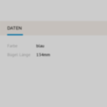
DATEN
Farbe
blau
Bügel Länge
134mm