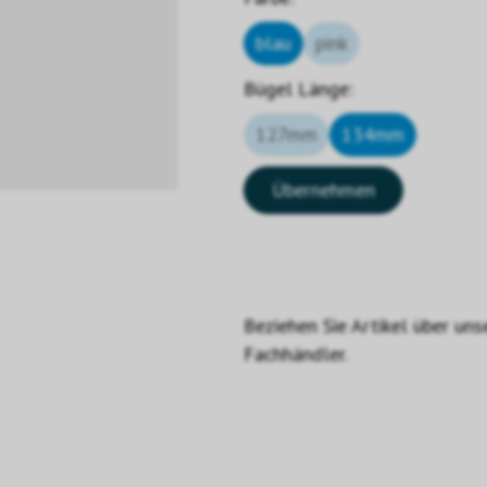
blau
pink
Bügel Länge:
127mm
134mm
Übernehmen
Beziehen Sie Artikel über uns
Fachhändler.