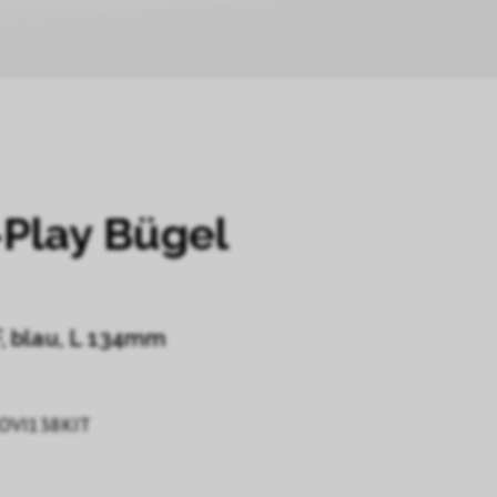
Play Bügel
, blau, L 134mm
OVI138KIT