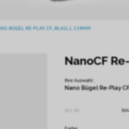
NO BÜGEL RE-PLAY CF, BLAU, L 134MM
NanoCF Re-
Ihre Auswahl:
Nano Bügel Re-Play CF
Art. Nr:
NA
Farbe: