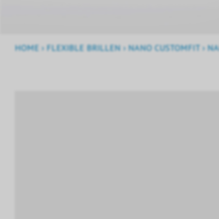
HOME
›
FLEXIBLE BRILLEN
›
NANO CUSTOMFIT
›
NA