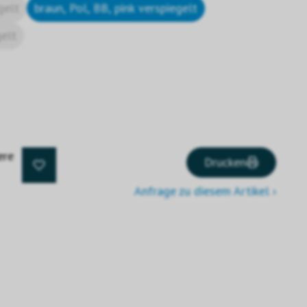
gelt
braun, Pol, BB, pink verspiegelt
gelt
ere
Drucken
Anfrage zu diesem Artikel ›