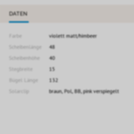
DATEN
Farbe
violett matt/himbeer
Scheibenlänge
48
Scheibenhöhe
40
Stegbreite
15
Bügel Länge
132
Solarclip
braun, Pol, BB, pink verspiegelt