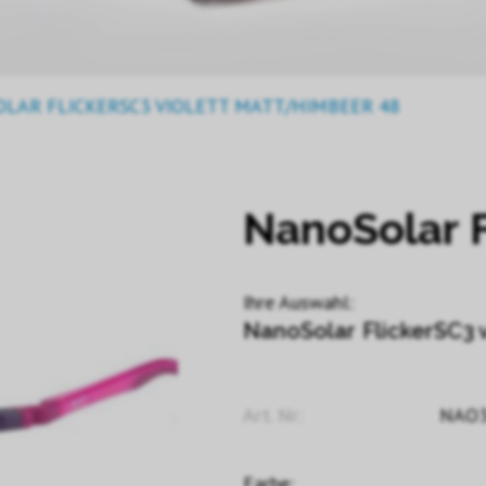
LAR FLICKERSC3 VIOLETT MATT/HIMBEER 48
NanoSolar F
Ihre Auswahl:
NanoSolar FlickerSC3 
Art. Nr:
NAO3
Farbe: