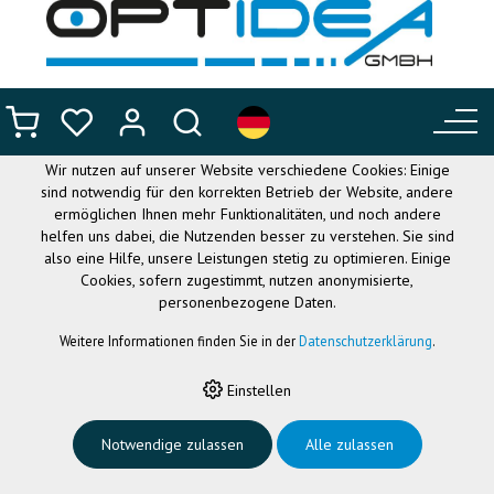
DIESE WEBSITE VERWENDET
COOKIES
Wir nutzen auf unserer Website verschiedene Cookies: Einige
sind notwendig für den korrekten Betrieb der Website, andere
ermöglichen Ihnen mehr Funktionalitäten, und noch andere
helfen uns dabei, die Nutzenden besser zu verstehen. Sie sind
also eine Hilfe, unsere Leistungen stetig zu optimieren. Einige
Cookies, sofern zugestimmt, nutzen anonymisierte,
personenbezogene Daten.
Weitere Informationen finden Sie in der
Datenschutzerklärung
.
HOME
›
CLIPSYSTEME
›
UNIVERSAL CLIP
›
UNIVERSALCLIP GELB
Einstellen
Notwendige zulassen
Alle zulassen