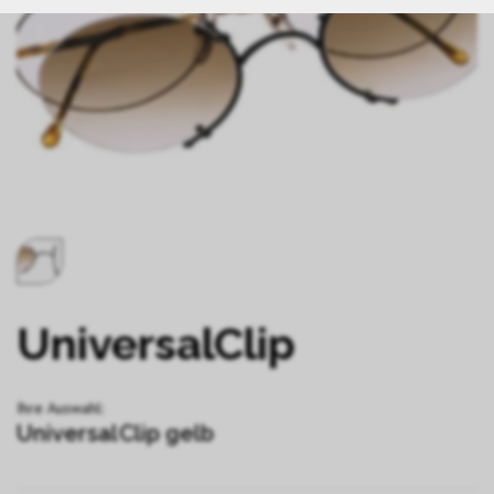
UniversalClip
Ihre Auswahl:
UniversalClip gelb