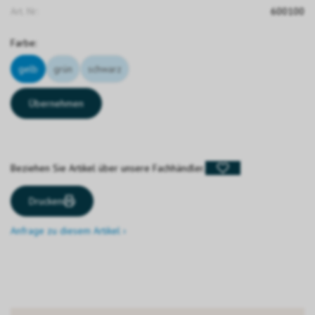
Art. Nr:
600100
Farbe:
gelb
grün
schwarz
Übernehmen
Beziehen Sie Artikel über unsere Fachhändler.
Drucken
Anfrage zu diesem Artikel ›