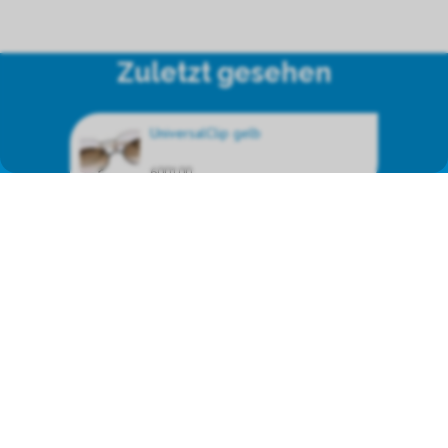
Zuletzt gesehen
UniversalClip gelb
600100
Wir vertreten die
Markenprodukte von