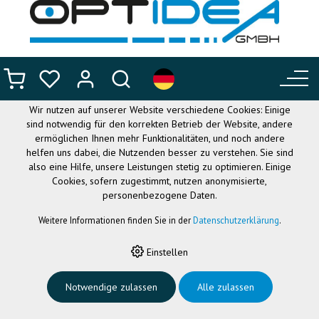
DIESE WEBSITE VERWENDET
COOKIES
Wir nutzen auf unserer Website verschiedene Cookies: Einige
sind notwendig für den korrekten Betrieb der Website, andere
ermöglichen Ihnen mehr Funktionalitäten, und noch andere
helfen uns dabei, die Nutzenden besser zu verstehen. Sie sind
also eine Hilfe, unsere Leistungen stetig zu optimieren. Einige
Cookies, sofern zugestimmt, nutzen anonymisierte,
personenbezogene Daten.
Weitere Informationen finden Sie in der
Datenschutzerklärung
.
HOME
›
CLIPSYSTEME
›
COLORCLIP
›
COLORCLIP KLAMMERN SET 12
ASSORTIERT
Einstellen
ColorClip Klammern
Notwendige zulassen
Alle zulassen
Set