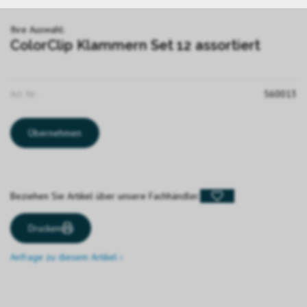
Ihre Auswahl:
ColorClip Klammern Set 12 assortiert
Art. Nr:
560013
Übernehmen
Beziehen Sie Artikel über unsere Fachhändler.
Drucken
Anfrage zu diesem Artikel ›