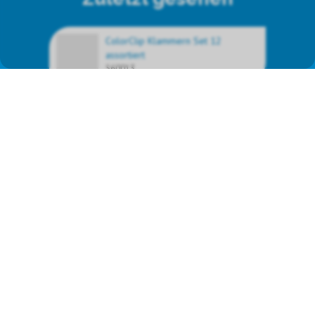
ColorClip Klammern Set 12
assortiert
560013
Wir vertreten die
Markenprodukte von