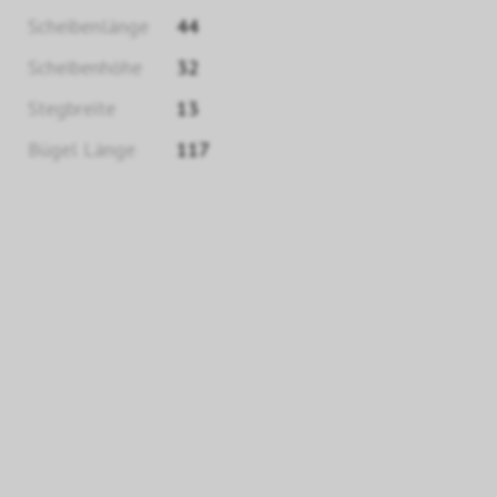
Scheibenlänge
44
Scheibenhöhe
32
Stegbreite
13
Bügel Länge
117