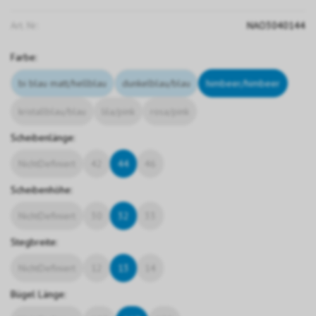
Art. Nr:
NAO3040144
Farbe:
bi blau matt/hellblau
dunkelblau/blau
himbeer/himbeer
kristallblau/blau
lila/pink
rosa/pink
Scheibenlänge:
NichtDefiniert
42
44
46
Scheibenhöhe:
NichtDefiniert
30
32
33
Stegbreite:
NichtDefiniert
12
13
14
Bügel Länge: