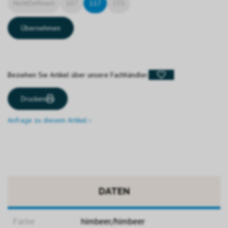
NichtDefiniert
107
117
135
Übernehmen
Beziehen Sie Artikel über unsere Fachhändler.
Drucken
Anfrage zu diesem Artikel ›
DATEN
Farbe
himbeer/himbeer