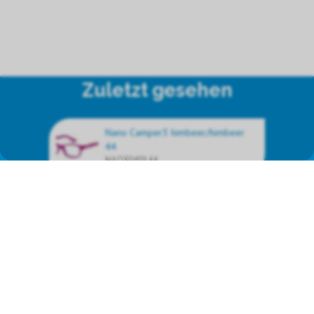
Zuletzt gesehen
Nano Camper3 himbeer/himbeer
44
NAO3040144
Wir vertreten die
Markenprodukte von