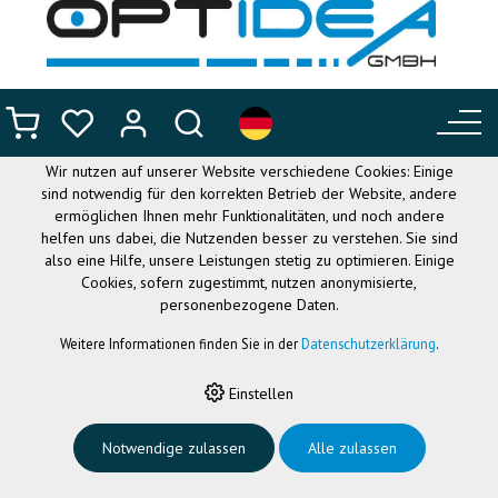
DIESE WEBSITE VERWENDET
COOKIES
Wir nutzen auf unserer Website verschiedene Cookies: Einige
sind notwendig für den korrekten Betrieb der Website, andere
ermöglichen Ihnen mehr Funktionalitäten, und noch andere
helfen uns dabei, die Nutzenden besser zu verstehen. Sie sind
also eine Hilfe, unsere Leistungen stetig zu optimieren. Einige
Cookies, sofern zugestimmt, nutzen anonymisierte,
personenbezogene Daten.
Weitere Informationen finden Sie in der
Datenschutzerklärung
.
HOME
›
FLEXIBLE BRILLEN
›
NANO OPTICAL
›
NANO CAMPER3
HIMBEER/HIMBEER 44
Einstellen
Notwendige zulassen
Alle zulassen